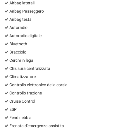
Airbag laterali
Salva
le
Airbag Passeggero
impostazioni
Airbag testa
Autoradio
Autoradio digitale
Bluetooth
Bracciolo
Cerchi in lega
Chiusura centralizzata
Climatizzatore
Controllo elettronico della corsia
Controllo trazione
Cruise Control
ESP
Fendinebbia
Frenata d'emergenza assistita