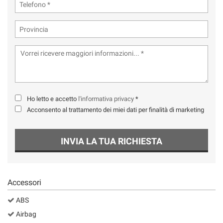
tta
ti
mpre
Cookie necessari
ilitato
Cookie delle preferenze
Cookie per il miglioramento dell'esperienza utente
Ho letto e accetto
l'informativa privacy
*
Acconsento al trattamento dei miei dati per finalità di marketing
Cookie analitici
INVIA LA TUA RICHIESTA
Cookie di marketing
Leggi
Accessori
la
cookie
ABS
policy
Airbag