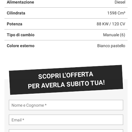
Alimentazione
Diesel
questi
strumenti
Cilindrata
1598 Cm³
di
tracciamento
Potenza
88 KW / 120 CV
si
Tipo di cambio
Manuale (6)
rimanda
alla
Colore esterno
Bianco pastello
cookie
policy.
Puoi
rivedere
e
SCOPRI L'OFFERTA
modificare
PER AVERLA SUBITO TUA!
le
tue
scelte
in
qualsiasi
momento.