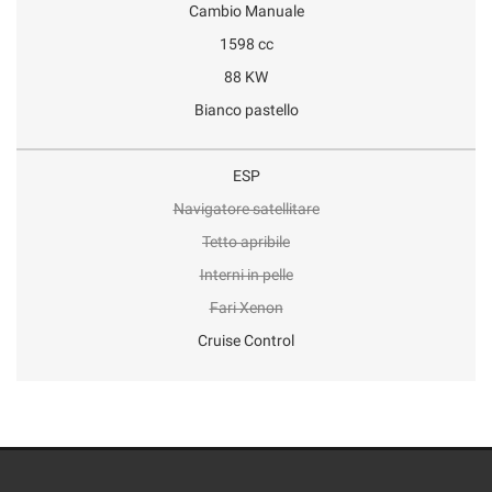
Cambio Manuale
1598 cc
88 KW
Bianco pastello
ESP
Navigatore satellitare
Tetto apribile
Interni in pelle
Fari Xenon
Cruise Control