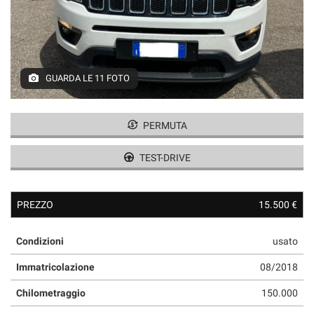
tracciamento
che
adottiamo
per
offrire
le
GUARDA LE 11 FOTO
funzionalità
e
svolgere
PERMUTA
le
attività
TEST-DRIVE
di
seguito
descritte.
Per
PREZZO
15.500 €
ottenere
maggiori
Condizioni
usato
informazioni
sull'utilità
Immatricolazione
08/2018
e
sul
Chilometraggio
150.000
funzionamento
di