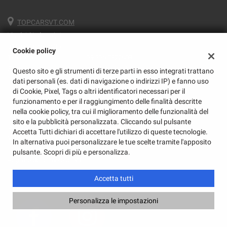
TOPCARSVT.COM
Via dei Sindacati, 1
01100 Viterbo (VT)
Cookie policy
Telefono:
+39 335 7822609
Email:
em@topcarsvt.com
Questo sito e gli strumenti di terze parti in esso integrati trattano
Indicazioni stradali
dati personali (es. dati di navigazione o indirizzi IP) e fanno uso
di Cookie, Pixel, Tags o altri identificatori necessari per il
funzionamento e per il raggiungimento delle finalità descritte
nella cookie policy, tra cui il miglioramento delle funzionalità del
Dati fiscali:
sito e la pubblicità personalizzata. Cliccando sul pulsante
Giulia Srl
Accetta Tutti dichiari di accettare l'utilizzo di queste tecnologie.
Via Montenevoso, 9, Viterbo (VT)
In alternativa puoi personalizzare le tue scelte tramite l'apposito
C.F/P.IVA:
02232590568
pulsante. Scopri di più e personalizza.
Registro delle imprese:
VT
Accetta tutti
Personalizza le impostazioni