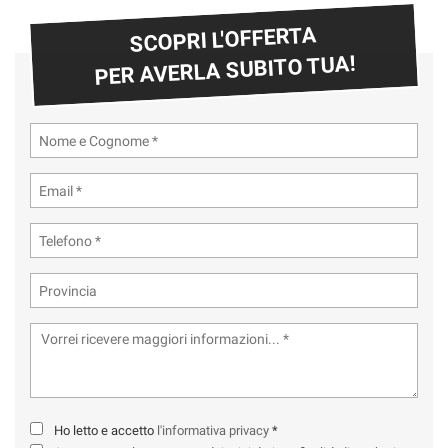
tta
ti
SCOPRI L'OFFERTA
PER AVERLA SUBITO TUA!
mpre
Cookie necessari
ilitato
Cookie delle preferenze
Cookie per il miglioramento dell'esperienza utente
Cookie analitici
Cookie di marketing
Leggi
la
cookie
policy
Ho letto e accetto
l'informativa privacy
*