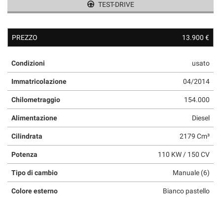
TEST-DRIVE
questi
strumenti
di
PREZZO
13.900 €
tracciamento
si
rimanda
Condizioni
usato
alla
cookie
Immatricolazione
04/2014
policy.
Puoi
Chilometraggio
154.000
rivedere
e
Alimentazione
Diesel
modificare
Cilindrata
2179 Cm³
le
tue
Potenza
110 KW / 150 CV
scelte
in
Tipo di cambio
Manuale (6)
qualsiasi
momento.
Colore esterno
Bianco pastello