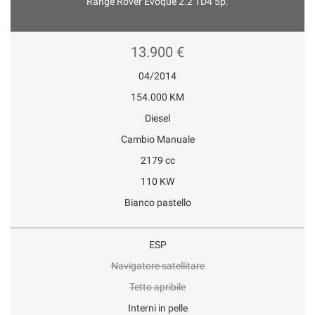
Range Rover Evoque 2.2 TD4 5p.
13.900 €
04/2014
154.000 KM
Diesel
Cambio Manuale
2179 cc
110 KW
Bianco pastello
ESP
Navigatore satellitare
Tetto apribile
Interni in pelle