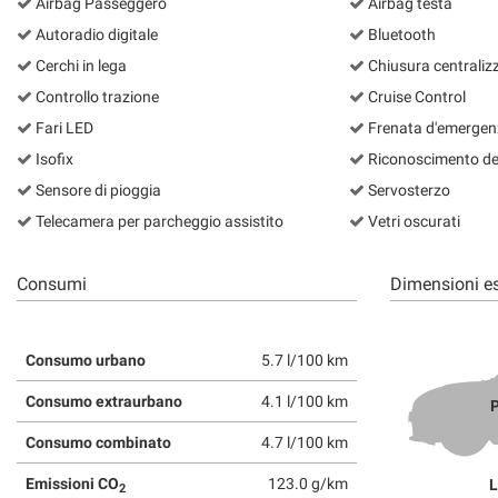
Airbag Passeggero
Airbag testa
questi
Autoradio digitale
Bluetooth
strumenti
di
Cerchi in lega
Chiusura centraliz
tracciamento
Controllo trazione
Cruise Control
si
Fari LED
Frenata d'emergenz
rimanda
alla
Isofix
Riconoscimento dei 
cookie
Sensore di pioggia
Servosterzo
policy.
Puoi
Telecamera per parcheggio assistito
Vetri oscurati
rivedere
e
Consumi
Dimensioni es
modificare
le
tue
scelte
Consumo urbano
5.7 l/100 km
in
qualsiasi
Consumo extraurbano
4.1 l/100 km
P
momento.
Consumo combinato
4.7 l/100 km
Emissioni CO
123.0 g/km
L
2