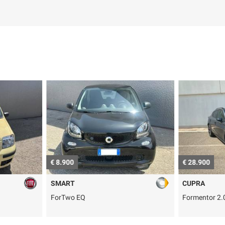
€ 8.900
€ 28.900
SMART
CUPRA
ForTwo EQ
Formentor 2.