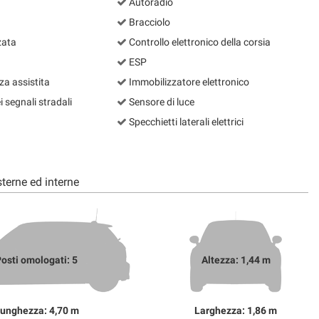
Autoradio
Bracciolo
zata
Controllo elettronico della corsia
ESP
a assistita
Immobilizzatore elettronico
segnali stradali
Sensore di luce
Specchietti laterali elettrici
terne ed interne
osti omologati: 5
Altezza: 1,44 m
unghezza: 4,70 m
Larghezza: 1,86 m