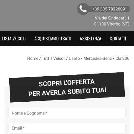
+39 335 7822609
Via dei Sindacati, 1
01100 Viterbo (VT)
LISTA VEICOLI
ACQUISTIAMO USATO
ASSISTENZA
CONTATTI
Home
/
Tutti I Veicoli
/
Usato
/
Mercedes-Benz
/
Cla 200
SCOPRI L'OFFERTA
PER AVERLA SUBITO TUA!