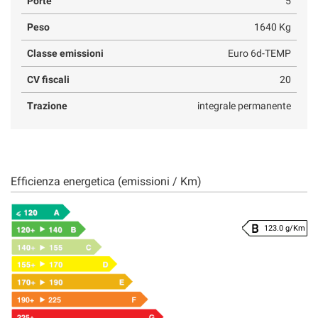
Porte
5
Peso
1640 Kg
Classe emissioni
Euro 6d-TEMP
CV fiscali
20
Trazione
integrale permanente
Efficienza energetica (emissioni / Km)
123.0 g/Km