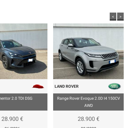
<
>
LAND ROVER
entor 2.0 TDI DSG
Range Rover Evoque 2.0D I4 150CV
AWD
28.900 €
28.900 €