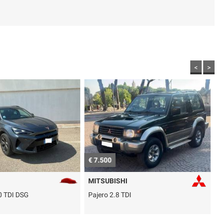
<
>
€ 7.500
€
MITSUBISHI
0 TDI DSG
Pajero 2.8 TDI
Q