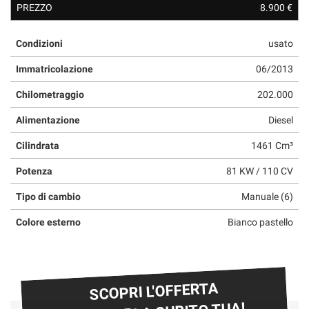
PREZZO
8.900 €
questi
strumenti
di
Condizioni
usato
tracciamento
si
Immatricolazione
06/2013
rimanda
Chilometraggio
202.000
alla
cookie
Alimentazione
Diesel
policy.
Puoi
Cilindrata
1461 Cm³
rivedere
e
Potenza
81 KW / 110 CV
modificare
le
Tipo di cambio
Manuale (6)
tue
scelte
Colore esterno
Bianco pastello
in
qualsiasi
momento.
SCOPRI L'OFFERTA