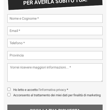
PER AVERLA SUBITO TUA!
tta
ti
mpre
Cookie necessari
ilitato
Cookie delle preferenze
Cookie per il miglioramento dell'esperienza utente
Cookie analitici
Cookie di marketing
Leggi
Ho letto e accetto
l'informativa privacy
*
la
Acconsento al trattamento dei miei dati per finalità di marketing
cookie
policy