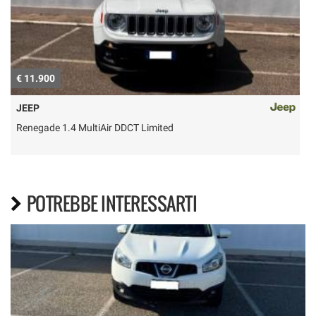
€ 11.900
€
JEEP
Renegade 1.4 MultiAir DDCT Limited
POTREBBE INTERESSARTI