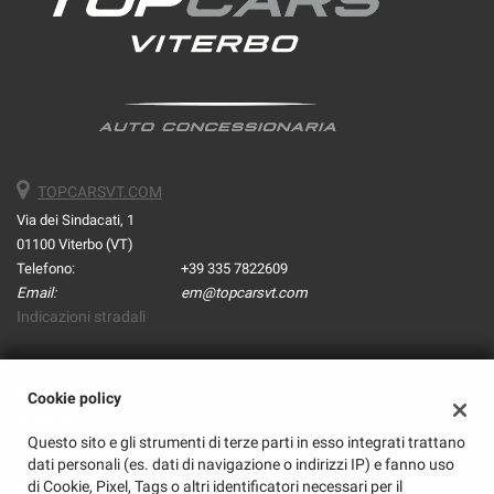
TOPCARSVT.COM
Via dei Sindacati, 1
01100 Viterbo (VT)
Telefono:
+39 335 7822609
Email:
em@topcarsvt.com
Indicazioni stradali
Dati fiscali:
Cookie policy
Giulia Srl
Questo sito e gli strumenti di terze parti in esso integrati trattano
Via Montenevoso, 9, Viterbo (VT)
dati personali (es. dati di navigazione o indirizzi IP) e fanno uso
C.F/P.IVA:
02232590568
di Cookie, Pixel, Tags o altri identificatori necessari per il
Registro delle imprese:
VT