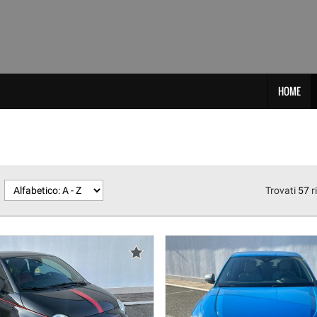
HOME
Trovati
57
r