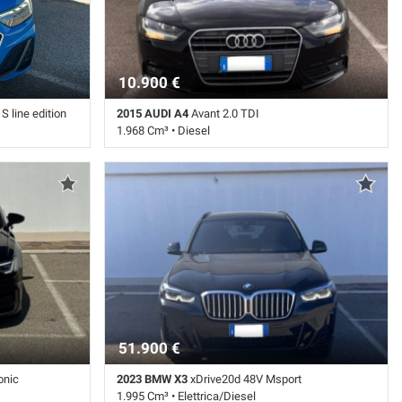
10.900 €
S line edition
2015 AUDI A4
Avant 2.0 TDI
1.968 Cm³ • Diesel
• Blu pastello •
165.000 Km • Cambio Automatico (8) • Nero
li • Airbag
pastello • 5 Porte • Airbag • Airbag Passeggero •
o • Bluetooth •
Antifurto • Autoradio • Cerchi in lega •
 centralizzata •
Climatizzatore • Cruise Control • Sensore di luce •
 ESP • Frenata
Sensore di pioggia • Sensori di parcheggio
tore elettronico
posteriori
a • Sensori di
• Specchietti
51.900 €
onic
2023 BMW X3
xDrive20d 48V Msport
1.995 Cm³ • Elettrica/Diesel