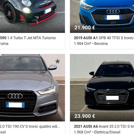
21.900 €
 595
1.4 Turbo T-Jet MTA Turismo
2019 AUDI A1
SPB 40 TFSI S tronic 
nzina
1.984 Cm³ • Benzina
mbio Sequenziale (5) • Nero
87.000 Km • Cambio Sequenziale (6) 
te • ABS • Airbag • Airbag laterali •
5 Porte • ABS • Airbag • Airbag latera
ro • Airbag testa • Android Auto •
Passeggero • Airbag testa • Autoradi
etooth • Cerchi in lega • Chiusura
Bracciolo • Cerchi in lega • Chiusura
Climatizzatore • Controllo trazione •
Climatizzatore • Controllo trazione •
• Fari Xenon • Fendinebbia •
d'emergenza assistita • Immobilizza
elettronico • Interni in pelle •
• Sensore di luce • Sensore di pioggi
heggio posteriori • Servosterzo •
parcheggio posteriori • Servosterzo 
rali elettrici • USB • Vetri oscurati •
laterali elettrici
23.900 €
2.0 TDI 190 CV S tronic quattro edition
2021 AUDI A6
Avant 35 2.0 TDI S tr
esel
1.968 Cm³ • Elettrica/Diesel