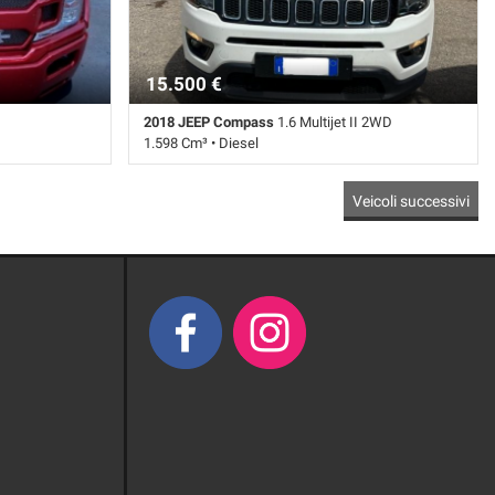
15.500 €
2018 JEEP Compass
1.6 Multijet II 2WD
1.598 Cm³ • Diesel
 • Rosso
150.000 Km • Cambio Manuale (6) • Bianco pastello
Veicoli successivi
• 5 Porte • ABS • Airbag • Airbag laterali • Airbag
Passeggero • Airbag testa • Autoradio • Autoradio
digitale • Bluetooth • Bracciolo • Cerchi in lega •
Chiusura centralizzata • Climatizzatore • Controllo
elettronico della corsia • Controllo trazione • Cruise
Control • ESP • Fendinebbia • Frenata d'emergenza
assistita • Immobilizzatore elettronico • Sensore di
luce • Sensori di parcheggio posteriori •
Servosterzo • Specchietti laterali elettrici