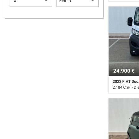
252.000 Km • C
• 5 Porte • Airb
Passeggero • Ai
Chiusura centra
trazione • Crui
elettronico • Se
elettrici
24.900 €
2022 FIAT Duc
2.184 Cm³ • Di
70.000 Km • Ca
4 Porte • Airba
• Immobilizzato