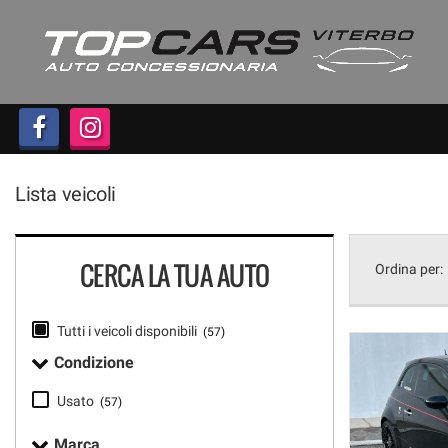
HOME
Le
tue
preferenze
LISTA VEICOLI
di
consenso
ACQUISTIAMO USATO
Il
seguente
Lista veicoli
pannello
ASSISTENZA
ti
consente
di
CONTATTI
CERCA LA TUA AUTO
Ordina per:
esprimere
le
tue
Tutti i veicoli disponibili
(57)
preferenze
di
Condizione
consenso
alle
Usato
(57)
tecnologie
di
Marca