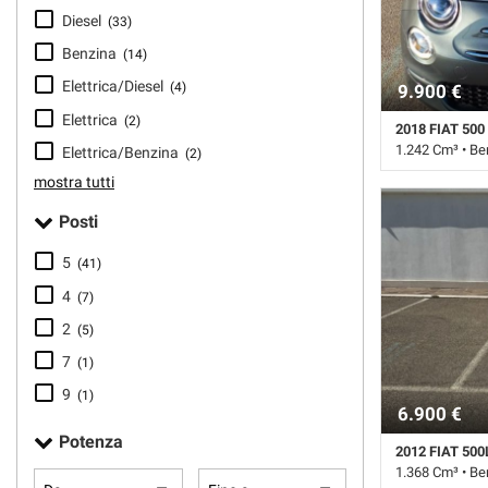
tta
Diesel
(33)
ti
Benzina
(14)
Elettrica/Diesel
(4)
9.900 €
mpre
Cookie necessari
Elettrica
(2)
2018 FIAT 500
ilitato
1.242 Cm³ • Be
Elettrica/Benzina
(2)
Cookie delle preferenze
mostra tutti
55.000 Km • Ca
metallizzato • 3
Posti
• Airbag Passeg
Cookie per il miglioramento dell'esperienza utente
Bluetooth • Cer
5
(41)
Climatizzatore •
Cookie analitici
ESP • Immobiliz
4
(7)
Specchietti lat
2
(5)
• Vivavoce • Vo
Cookie di marketing
7
(1)
9
(1)
6.900 €
Potenza
2012 FIAT 500
1.368 Cm³ • Be