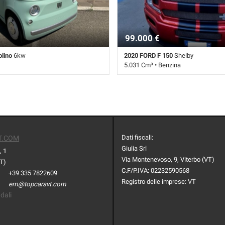
99.000 €
olino
6kw
2020 FORD F 150
Shelby
5.031 Cm³ • Benzina
bio Automatico (1) • Verde pastello
40.000 Km • Cambio Automatico (8)
i LED • Tetto panorama
pastello
Dati fiscali:
T.COM
Giulia Srl
, 1
Via Montenevoso, 9, Viterbo (VT)
VT)
C.F/P.IVA:
02232590568
+39 335 7822609
Registro delle imprese:
VT
em@topcarsvt.com
dali