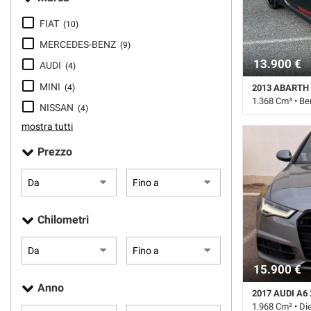
tracciamento
che
FIAT
(10)
adottiamo
MERCEDES-BENZ
(9)
per
offrire
13.900 €
AUDI
(4)
le
MINI
(4)
funzionalità
2013 ABARTH
1.368 Cm³ • Be
e
NISSAN
(4)
svolgere
85.000 Km • Ca
mostra tutti
le
pastello • 3 Por
attività
Prezzo
Airbag Passegge
di
Autoradio • Blu
seguito
centralizzata • 
descritte.
ESP • Fari LED 
Per
Immobilizzatore 
ottenere
Sensori di parc
Chilometri
maggiori
Specchietti late
informazioni
Vivavoce
sull'utilità
15.900 €
e
sul
Anno
2017 AUDI A6
funzionamento
1.968 Cm³ • Di
di