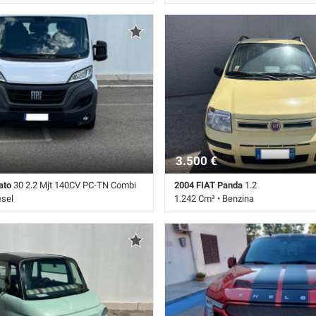
ambio Manuale (6) • Bianco pastello
86.000 Km • Cambio Manuale (6) • B
ag • Airbag laterali • Airbag
5 Porte • Airbag • Airbag laterali • Ai
rbag testa • Autoradio • Bluetooth •
Passeggero • Airbag testa • Autorad
lizzata • Climatizzatore • Controllo
digitale • Bluetooth • Bracciolo • Ch
se Control • ESP • Immobilizzatore
centralizzata • Climatizzatore • Contr
rvosterzo • Specchietti laterali
della corsia • Controllo trazione • Cr
ESP • Riconoscimento dei segnali st
Sensore di luce • Sensore di pioggia
parcheggio posteriori • Servosterzo 
laterali elettrici
3.500 €
ato
30 2.2 Mjt 140CV PC-TN Combi
2004 FIAT Panda
1.2
esel
1.242 Cm³ • Benzina
mbio Manuale (6) • Bianco pastello •
104.000 Km • Cambio Manuale (5) • 
g • Bracciolo • Chiusura centralizzata
5 Porte • ABS • Airbag • Airbag Pass
re elettronico • Servosterzo
in lega • Chiusura centralizzata • Con
automatico clima • Immobilizzatore e
Servosterzo