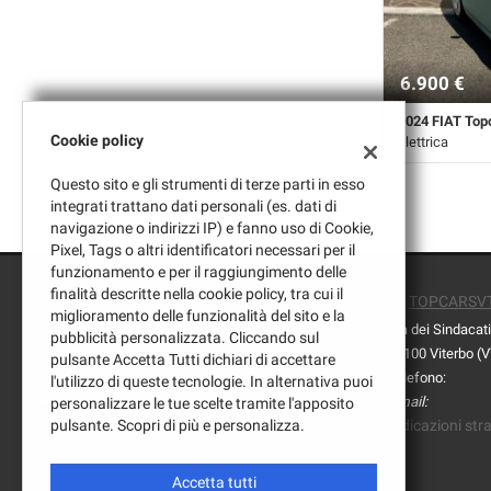
6.900 €
2024 FIAT Top
Cookie policy
Elettrica
7.000 Km • Cam
Questo sito e gli strumenti di terze parti in esso
• 2 Porte • Far
integrati trattano dati personali (es. dati di
navigazione o indirizzi IP) e fanno uso di Cookie,
Pixel, Tags o altri identificatori necessari per il
funzionamento e per il raggiungimento delle
finalità descritte nella cookie policy, tra cui il
TOPCARSV
miglioramento delle funzionalità del sito e la
Via dei Sindacati
pubblicità personalizzata. Cliccando sul
01100 Viterbo (
pulsante Accetta Tutti dichiari di accettare
Telefono:
l'utilizzo di queste tecnologie. In alternativa puoi
Email:
personalizzare le tue scelte tramite l'apposito
Leggi
pulsante. Scopri di più e personalizza.
Indicazioni stra
la
cookie
policy
Accetta tutti