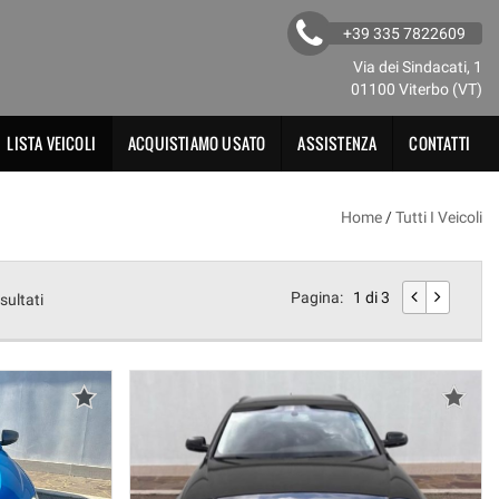
+39 335 7822609
Via dei Sindacati, 1
01100 Viterbo (VT)
LISTA VEICOLI
ACQUISTIAMO USATO
ASSISTENZA
CONTATTI
Home
/
Tutti I Veicoli
Pagina:
1 di 3
isultati