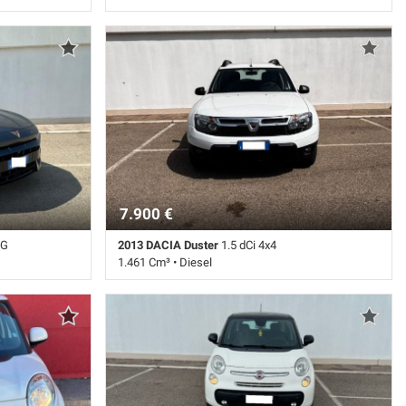
) • Nero
28.000 Km • Cambio Automatico (8) • Nero
• Airbag laterali
metallizzato • 5 Porte • ABS • Airbag • Airbag laterali
 Autoradio •
• Airbag Passeggero • Airbag testa • Autoradio •
iolo • Cerchi in
Autoradio digitale • Bracciolo • Cerchi in lega •
tizzatore •
Chiusura centralizzata • Climatizzatore • Controllo
ESP • Fari LED •
trazione • Cruise Control • ESP • Fari LED •
mobilizzatore
Immobilizzatore elettronico • Sensore di luce •
e di luce •
Sensore di pioggia • Servosterzo • Navigatore
cheggio
satellitare • Specchietti laterali elettrici •
satellitare •
Telecamera per parcheggio assistito
7.900 €
SG
2013 DACIA Duster
1.5 dCi 4x4
1.461 Cm³ • Diesel
 • Antracite
213.000 Km • Cambio Manuale (6) • Bianco pastello
ruise Control •
• 5 Porte • ABS • Airbag • Airbag laterali • Airbag
tooth •
Passeggero • Chiusura centralizzata •
 centralizzata •
Climatizzatore • Controllo automatico clima •
 della corsia •
Fendinebbia • Filtro antiparticolato •
ESP • Fari LED •
Immobilizzatore elettronico • Servosterzo
ssistita •